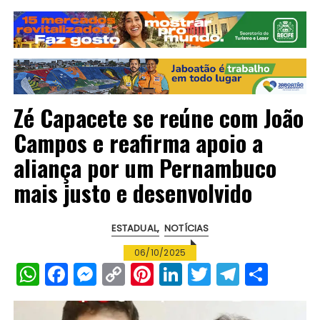
Zé Capacete se reúne com João
Campos e reafirma apoio a
aliança por um Pernambuco
mais justo e desenvolvido
ESTADUAL
NOTÍCIAS
06/10/2025
W
F
M
C
Pi
Li
T
T
S
h
a
e
o
n
n
w
el
h
a
c
s
p
te
k
it
e
a