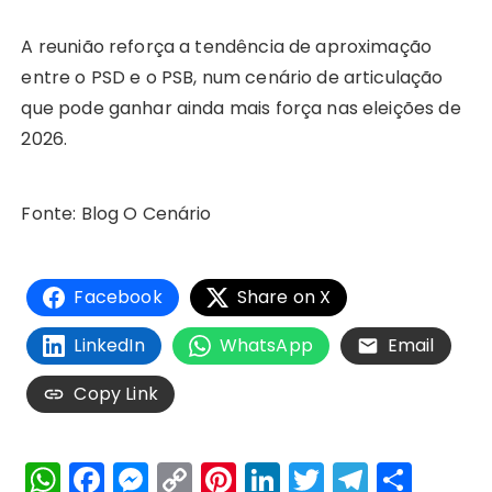
A reunião reforça a tendência de aproximação
entre o PSD e o PSB, num cenário de articulação
que pode ganhar ainda mais força nas eleições de
2026.
Fonte: Blog O Cenário
Facebook
Share on X
LinkedIn
WhatsApp
Email
Copy Link
W
F
M
C
Pi
Li
T
T
S