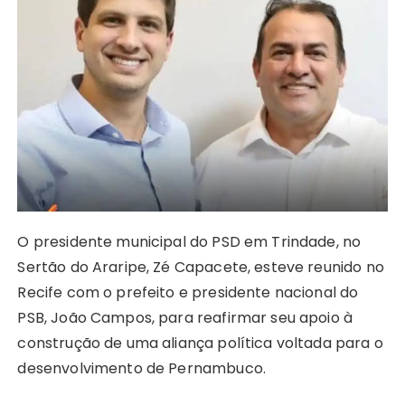
ts
e
s
y
re
e
te
g
re
A
b
e
Li
st
dI
r
r
p
o
n
n
n
a
p
o
g
k
m
k
er
O presidente municipal do PSD em Trindade, no
Sertão do Araripe, Zé Capacete, esteve reunido no
Recife com o prefeito e presidente nacional do
PSB, João Campos, para reafirmar seu apoio à
construção de uma aliança política voltada para o
desenvolvimento de Pernambuco.