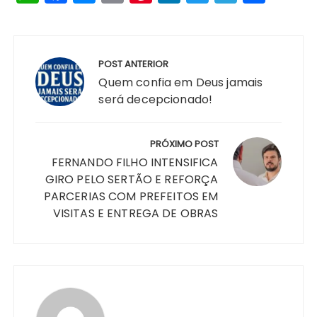
h
a
e
o
n
n
w
el
h
a
c
s
p
te
k
it
e
a
Navegação
ts
e
s
y
re
e
te
g
re
de
POST ANTERIOR
A
b
e
Li
st
dI
r
r
Post
Quem confia em Deus jamais
p
o
n
n
n
a
será decepcionado!
p
o
g
k
m
k
er
PRÓXIMO POST
FERNANDO FILHO INTENSIFICA
GIRO PELO SERTÃO E REFORÇA
PARCERIAS COM PREFEITOS EM
VISITAS E ENTREGA DE OBRAS