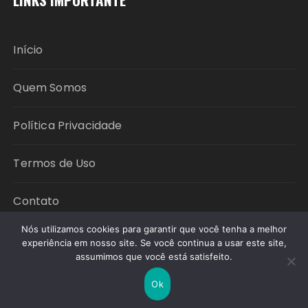
Início
Quem Somos
Política Privacidade
Termos de Uso
Contato
Nós utilizamos cookies para garantir que você tenha a melhor
experiência em nosso site. Se você continua a usar este site,
Copyright © 2026 Política em Foco. All rights
assumimos que você está satisfeito.
reserved.
Ok
Fascinate Tema por
Themebeez