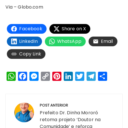
Via – Globo.com
Facebook
Share on X
LinkedIn
WhatsApp
Email
Copy Link
W
F
M
C
Pi
Li
T
T
S
h
a
e
o
n
n
w
el
h
a
c
s
p
te
k
it
e
a
Navegação
ts
e
s
y
re
e
te
g
re
de
POST ANTERIOR
A
b
e
Li
st
dI
r
r
Post
Prefeito Dr. Dinha Mororó
p
o
n
n
n
a
retoma projeto ‘Doutor na
Comunidade’ e reforça