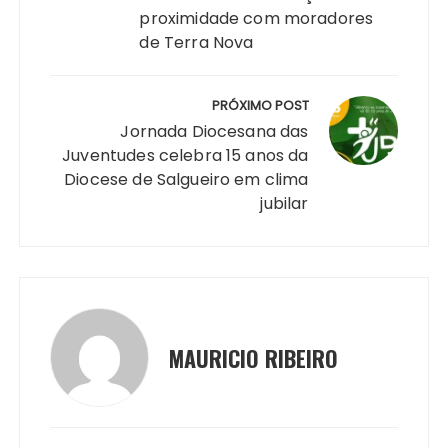
p
o
g
k
m
proximidade com moradores
k
er
de Terra Nova
PRÓXIMO POST
Jornada Diocesana das
Juventudes celebra 15 anos da
Diocese de Salgueiro em clima
jubilar
MAURICIO RIBEIRO