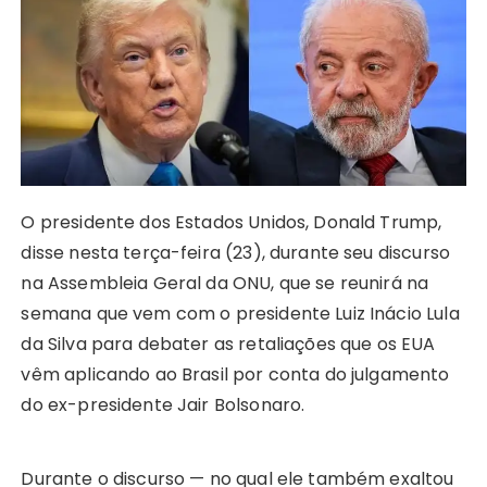
A
b
e
Li
st
dI
r
r
p
o
n
n
n
a
p
o
g
k
m
k
er
O presidente dos Estados Unidos, Donald Trump,
disse nesta terça-feira (23), durante seu discurso
na Assembleia Geral da ONU, que se reunirá na
semana que vem com o presidente Luiz Inácio Lula
da Silva para debater as retaliações que os EUA
vêm aplicando ao Brasil por conta do julgamento
do ex-presidente Jair Bolsonaro.
Durante o discurso — no qual ele também exaltou