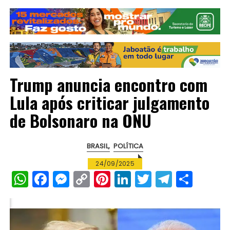
Trump anuncia encontro com
Lula após criticar julgamento
de Bolsonaro na ONU
BRASIL
POLÍTICA
24/09/2025
W
F
M
C
Pi
Li
T
T
S
h
a
e
o
n
n
w
el
h
a
c
s
p
te
k
it
e
a
ts
e
s
y
re
e
te
g
re