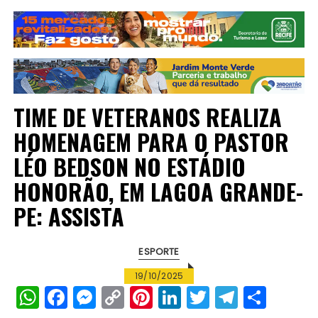
TIME DE VETERANOS REALIZA
HOMENAGEM PARA O PASTOR
LÉO BEDSON NO ESTÁDIO
HONORÃO, EM LAGOA GRANDE-
PE: ASSISTA
ESPORTE
19/10/2025
W
F
M
C
Pi
Li
T
T
S