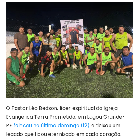
h
a
e
o
n
n
w
el
h
a
c
s
p
te
k
it
e
a
ts
e
s
y
re
e
te
g
re
A
b
e
Li
st
dI
r
r
p
o
n
n
n
a
p
o
g
k
m
k
er
O Pastor Léo Bedson, líder espiritual da Igreja
Evangélica Terra Prometida, em Lagoa Grande-
PE
faleceu no último domingo (12)
e deixou um
legado que ficou eternizado em cada coração.