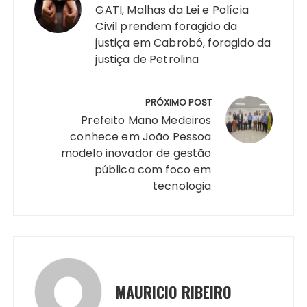
A
b
e
Li
st
dI
r
r
Post
GATI, Malhas da Lei e Polícia
p
o
n
n
n
a
Civil prendem foragido da
justiça em Cabrobó, foragido da
p
o
g
k
m
justiça de Petrolina
k
er
PRÓXIMO POST
Prefeito Mano Medeiros
conhece em João Pessoa
modelo inovador de gestão
pública com foco em
tecnologia
MAURICIO RIBEIRO