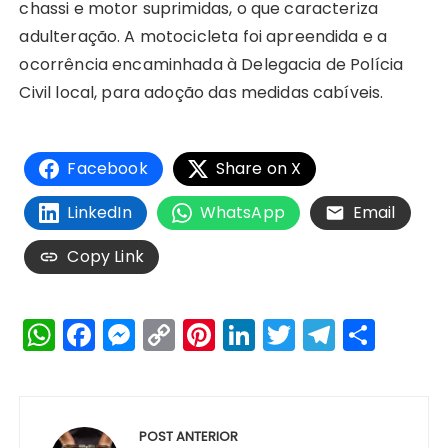
chassi e motor suprimidas, o que caracteriza
adulteração. A motocicleta foi apreendida e a
ocorrência encaminhada à Delegacia de Polícia
Civil local, para adoção das medidas cabíveis.
Facebook
Share on X
LinkedIn
WhatsApp
Email
Copy Link
W
F
M
C
Pi
Li
T
T
S
h
a
e
o
n
n
w
el
h
a
c
s
p
te
k
it
e
a
Navegação
ts
e
s
y
re
e
te
g
re
de
POST ANTERIOR