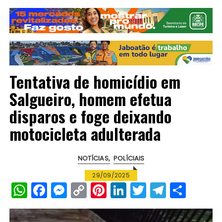
Tentativa de homicídio em
Salgueiro, homem efetua
disparos e foge deixando
motocicleta adulterada
NOTÍCIAS
POLÍCIAIS
29/09/2025
W
F
M
C
Pi
Li
T
T
S
h
a
e
o
n
n
w
el
h
a
c
s
p
te
k
it
e
a