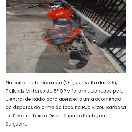
ts
e
s
y
re
e
te
g
re
A
b
e
Li
st
dI
r
r
p
o
n
n
n
a
p
o
g
k
m
k
er
Na noite deste domingo (28), por volta das 23h,
Policiais Militares do 8º BPM foram acionados pela
Central de Rádio para atender a uma ocorrência
de disparos de arma de fogo na Rua Elizeu Barbosa
da Silva, no bairro Divino Espírito Santo, em
Salgueiro.