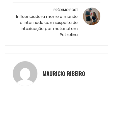
k
er
PRÓXIMO POST
Influenciadora morre e marido
é internado com suspeita de
intoxicação por metanol em
Petrolina
MAURICIO RIBEIRO