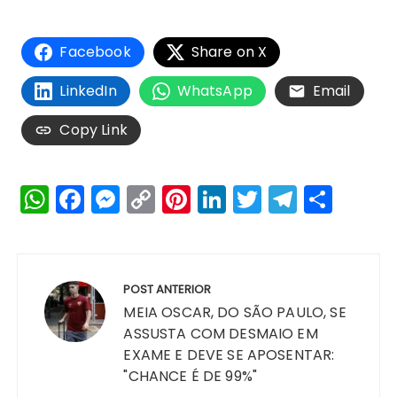
Facebook
Share on X
LinkedIn
WhatsApp
Email
Copy Link
W
F
M
C
Pi
Li
T
T
S
h
a
e
o
n
n
w
el
h
a
c
s
p
te
k
it
e
a
Navegação
ts
e
s
y
re
e
te
g
re
de
POST ANTERIOR
A
b
e
Li
st
dI
r
r
Post
MEIA OSCAR, DO SÃO PAULO, SE
p
o
n
n
n
a
ASSUSTA COM DESMAIO EM
EXAME E DEVE SE APOSENTAR:
p
o
g
k
m
"CHANCE É DE 99%"