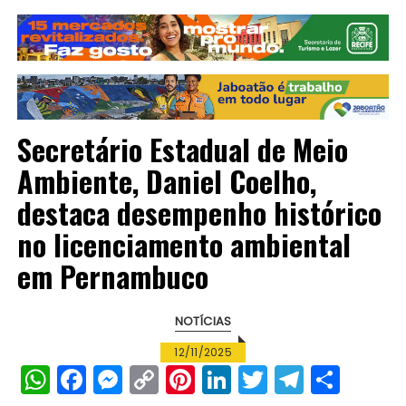
Secretário Estadual de Meio
Ambiente, Daniel Coelho,
destaca desempenho histórico
no licenciamento ambiental
em Pernambuco
NOTÍCIAS
12/11/2025
W
F
M
C
Pi
Li
T
T
S