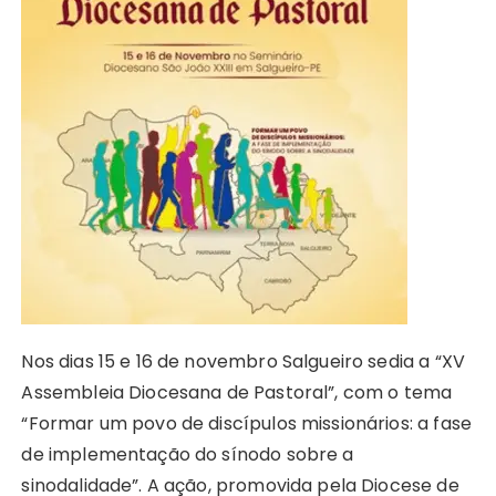
A
b
e
Li
st
dI
r
r
p
o
n
n
n
a
p
o
g
k
m
k
er
Nos dias 15 e 16 de novembro Salgueiro sedia a “XV
Assembleia Diocesana de Pastoral”, com o tema
“Formar um povo de discípulos missionários: a fase
de implementação do sínodo sobre a
sinodalidade”. A ação, promovida pela Diocese de