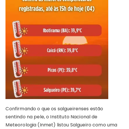
ts
e
s
y
re
e
te
g
re
A
b
e
Li
st
dI
r
r
p
o
n
n
n
a
p
o
g
k
m
k
er
Confirmando o que os salgueirenses estão
sentindo na pele, o Instituto Nacional de
Meteorologia (Inmet) listou Salgueiro como uma