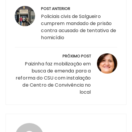
Navegação
ts
e
s
y
re
e
te
g
re
de
POST ANTERIOR
A
b
e
Li
st
dI
r
r
Post
Policiais civis de Salgueiro
p
o
n
n
n
a
cumprem mandado de prisão
contra acusado de tentativa de
p
o
g
k
m
homicídio
k
er
PRÓXIMO POST
Paizinha faz mobilização em
busca de emenda para a
reforma do CSU com instalação
de Centro de Convivência no
local