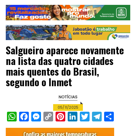
Salgueiro aparece novamente
na lista das quatro cidades
mais quentes do Brasil,
segundo o Inmet
NOTÍCIAS
05/11/2025
W
F
M
C
Pi
Li
T
T
S
h
a
e
o
n
n
w
el
h
a
c
s
p
te
k
it
e
a