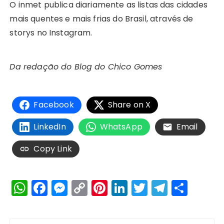
O inmet publica diariamente as listas das cidades
mais quentes e mais frias do Brasil, através de
storys no Instagram.
Da redação do Blog do Chico Gomes
Facebook
Share on X
LinkedIn
WhatsApp
Email
Copy Link
W
F
M
C
Pi
Li
T
T
S
h
a
e
o
n
n
w
el
h
a
c
s
p
te
k
it
e
a