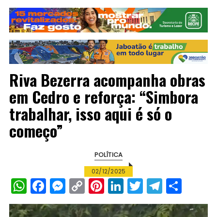
Riva Bezerra acompanha obras
em Cedro e reforça: “Simbora
trabalhar, isso aqui é só o
começo”
POLÍTICA
02/12/2025
W
F
M
C
Pi
Li
T
T
S
h
a
e
o
n
n
w
el
h
a
c
s
p
te
k
it
e
a