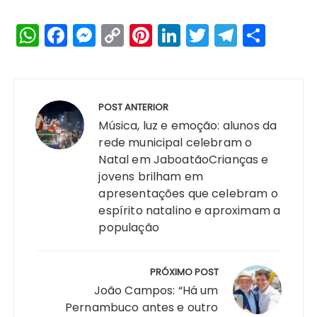
W
F
M
C
Pi
Li
T
T
S
h
a
e
o
n
n
w
el
h
a
c
s
p
te
k
it
e
a
Navegação
ts
e
s
y
re
e
te
g
re
de
POST ANTERIOR
A
b
e
Li
st
dI
r
r
Post
Música, luz e emoção: alunos da
p
o
n
n
n
a
rede municipal celebram o
Natal em JaboatãoCrianças e
p
o
g
k
m
jovens brilham em
k
er
apresentações que celebram o
espírito natalino e aproximam a
população
PRÓXIMO POST
João Campos: “Há um
Pernambuco antes e outro