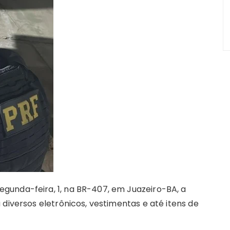
re
m
unda-feira, 1, na BR-407, em Juazeiro-BA, a
 diversos eletrônicos, vestimentas e até itens de