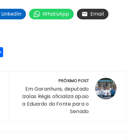
LinkedIn
WhatsApp
Email
S
h
a
re
PRÓXIMO POST
Em Garanhuns, deputado
Izaías Régis oficializa apoio
a Eduardo da Fonte para o
m
Senado