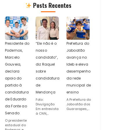
Posts Recentes
Presidente do
“Ele não é o
Prefeitura do
Podemos,
nosso
Jaboatão
Marcelo
candidato”,
avança no
Gouveia,
diz Raquel
Ideb e eleva
declara
sobre
desempenho
apoio do
candidatura
da rede
partido à
de
municipal de
candidatura
Mendonça
ensino
de Eduardo
Foto:
A Prefeitura do
Divulgação
Jaboatão dos
da Fonte ao
Em entrevista
Guararapes,...
Senado
à CNN,...
O presidente
estadual do
Podemos e...