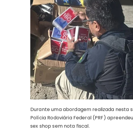
ts
e
s
y
re
e
te
g
A
b
e
Li
st
dI
r
r
p
o
n
n
n
a
p
o
g
k
k
er
Durante uma abordagem realizada nesta seg
Polícia Rodoviária Federal (PRF) apreendeu
sex shop sem nota fiscal.