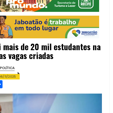
i mais de 20 mil estudantes na
as vagas criadas
POLÍTICA
06/11/2025
S
h
a
re