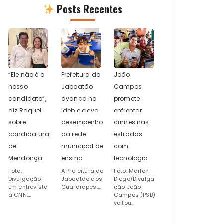
Posts Recentes
“Ele não é o
Prefeitura do
João
nosso
Jaboatão
Campos
candidato”,
avança no
promete
diz Raquel
Ideb e eleva
enfrentar
sobre
desempenho
crimes nas
candidatura
da rede
estradas
de
municipal de
com
Mendonça
ensino
tecnologia
Foto:
A Prefeitura do
Foto: Marlon
Divulgação
Jaboatão dos
Diego/Divulga
Em entrevista
Guararapes,...
ção João
à CNN,...
Campos (PSB)
voltou...