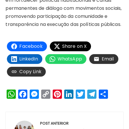
em fortalecer políticas habitacionais e canais
permanentes de diálogo com movimentos sociais,
promovendo participação da comunidade e
transparência na execução das políticas públicas.
Facebook
Share on X
LinkedIn
WhatsApp
Email
Copy Link
W
F
M
C
Pi
Li
T
T
S
h
a
e
o
n
n
w
el
h
a
c
s
p
te
k
it
e
a
Navegação
ts
e
s
y
re
e
te
g
re
de
POST ANTERIOR