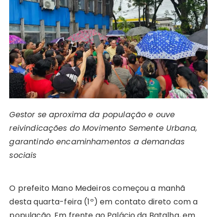
ts
e
s
y
re
e
te
g
re
A
b
e
Li
st
dI
r
r
p
o
n
n
n
a
p
o
g
k
m
k
er
Gestor se aproxima da população e ouve
reivindicações do Movimento Semente Urbana,
garantindo encaminhamentos a demandas
sociais
O prefeito Mano Medeiros começou a manhã
desta quarta-feira (1º) em contato direto com a
população. Em frente ao Palácio da Batalha, em