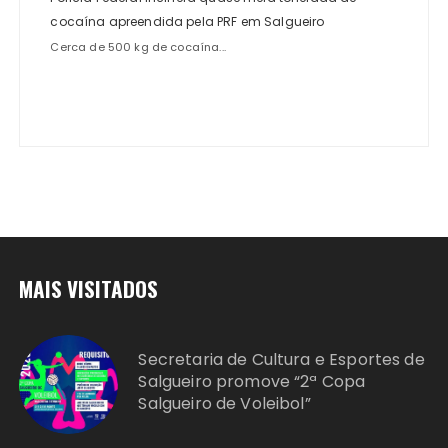
cocaína apreendida pela PRF em Salgueiro
Cerca de 500 kg de cocaína...
MAIS VISITADOS
Secretaria de Cultura e Esportes de
Salgueiro promove “2ª Copa
Salgueiro de Voleibol”