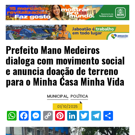
Prefeito Mano Medeiros
dialoga com movimento social
e anuncia doação de terreno
para o Minha Casa Minha Vida
MUNICIPAL
POLÍTICA
01/10/2025
W
F
M
C
Pi
Li
T
T
S
h
a
e
o
n
n
w
el
h
a
c
s
p
te
k
it
e
a