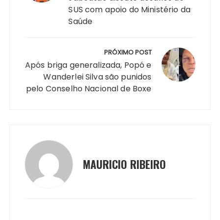
p
o
n
n
n
a
SUS com apoio do Ministério da
p
o
g
k
m
Saúde
k
er
PRÓXIMO POST
Após briga generalizada, Popó e
Wanderlei Silva são punidos
pelo Conselho Nacional de Boxe
MAURICIO RIBEIRO