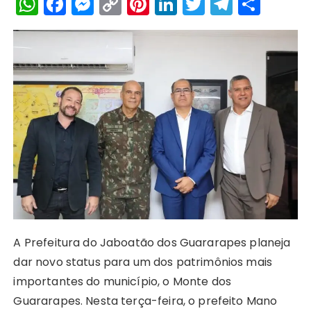
W
F
M
C
Pi
Li
T
T
S
h
a
e
o
n
n
w
el
h
a
c
s
p
te
k
it
e
a
ts
e
s
y
re
e
te
g
re
A
b
e
Li
st
dI
r
r
p
o
n
n
n
a
p
o
g
k
m
k
er
A Prefeitura do Jaboatão dos Guararapes planeja
dar novo status para um dos patrimônios mais
importantes do município, o Monte dos
Guararapes. Nesta terça-feira, o prefeito Mano