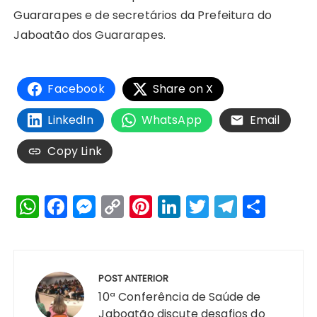
Guararapes e de secretários da Prefeitura do
Jaboatão dos Guararapes.
Facebook
Share on X
LinkedIn
WhatsApp
Email
Copy Link
W
F
M
C
Pi
Li
T
T
S
h
a
e
o
n
n
w
el
h
a
c
s
p
te
k
it
e
a
Navegação
ts
e
s
y
re
e
te
g
re
de
POST ANTERIOR
A
b
e
Li
st
dI
r
r
Post
10ª Conferência de Saúde de
Jaboatão discute desafios do