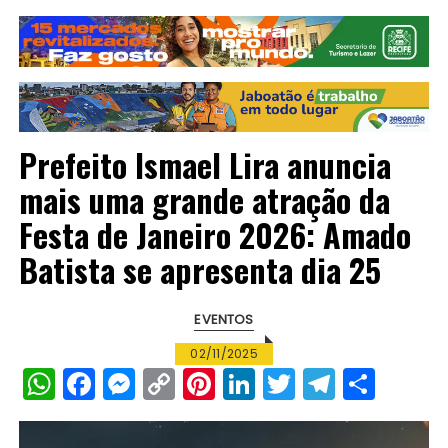
Prefeito Ismael Lira anuncia
mais uma grande atração da
Festa de Janeiro 2026: Amado
Batista se apresenta dia 25
EVENTOS
02/11/2025
W
F
M
C
Pi
Li
T
T
S
h
a
e
o
n
n
w
el
h
a
c
s
p
te
k
it
e
a