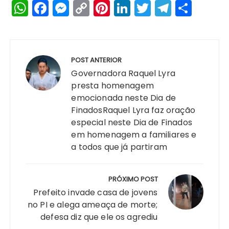
W
F
M
C
Pi
Li
T
T
S
h
a
e
o
n
n
w
el
h
a
c
s
p
te
k
it
e
a
Navegação
ts
e
s
y
re
e
te
g
re
de
POST ANTERIOR
A
b
e
Li
st
dI
r
r
Post
Governadora Raquel Lyra
p
o
n
n
n
a
presta homenagem
emocionada neste Dia de
p
o
g
k
m
FinadosRaquel Lyra faz oração
k
er
especial neste Dia de Finados
em homenagem a familiares e
a todos que já partiram
PRÓXIMO POST
Prefeito invade casa de jovens
no PI e alega ameaça de morte;
defesa diz que ele os agrediu