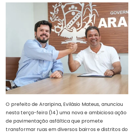
h
a
e
o
n
n
w
el
h
a
c
s
p
te
k
it
e
a
ts
e
s
y
re
e
te
g
re
A
b
e
Li
st
dI
r
r
p
o
n
n
n
a
p
o
g
k
m
k
er
O prefeito de Araripina, Evilásio Mateus, anunciou
nesta terça-feira (14) uma nova e ambiciosa ação
de pavimentação asfáltica que promete
transformar ruas em diversos bairros e distritos do