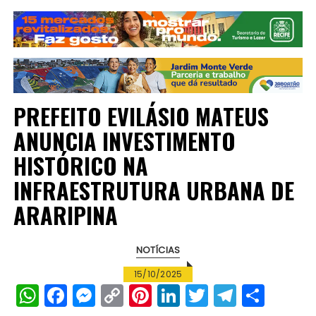
PREFEITO EVILÁSIO MATEUS
ANUNCIA INVESTIMENTO
HISTÓRICO NA
INFRAESTRUTURA URBANA DE
ARARIPINA
NOTÍCIAS
15/10/2025
W
F
M
C
Pi
Li
T
T
S