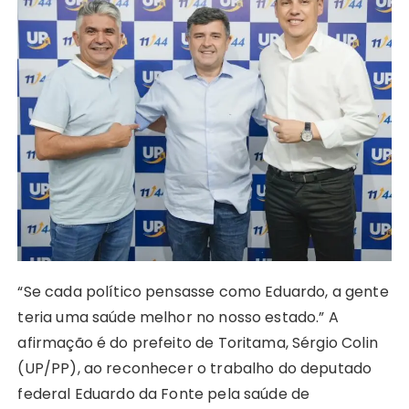
A
b
e
Li
st
dI
r
r
p
o
n
n
n
a
p
o
g
k
m
k
er
“Se cada político pensasse como Eduardo, a gente
teria uma saúde melhor no nosso estado.” A
afirmação é do prefeito de Toritama, Sérgio Colin
(UP/PP), ao reconhecer o trabalho do deputado
federal Eduardo da Fonte pela saúde de