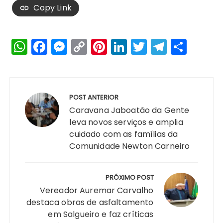
Copy Link
W
F
M
C
Pi
Li
T
T
S
h
a
e
o
n
n
w
el
h
a
c
s
p
te
k
it
e
a
Navegação
ts
e
s
y
re
e
te
g
re
de
POST ANTERIOR
A
b
e
Li
st
dI
r
r
Post
Caravana Jaboatão da Gente
p
o
n
n
n
a
leva novos serviços e amplia
cuidado com as famílias da
p
o
g
k
m
Comunidade Newton Carneiro
k
er
PRÓXIMO POST
Vereador Auremar Carvalho
destaca obras de asfaltamento
em Salgueiro e faz críticas