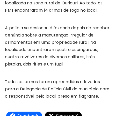
localizada na zona rural de Ouricuri. Ao todo, os
A
b
e
Li
st
dI
r
r
PMs encontraram 14 armas de fogo no local.
p
o
n
n
n
a
p
o
g
k
m
A polícia se deslocou à fazenda depois de receber
k
er
denúncia sobre a manutenção irregular de
armamentos em uma propriedade rural. Na
localidade encontraram quatro espingardas,
quatro revólveres de diversos calibres, três
pistolas, dois rifles e um fuzil.
Todas as armas foram apreendidas e levadas
para a Delegacia de Polícia Civil do município com
o responsável pelo local, preso em flagrante.
Facebook
Share on X