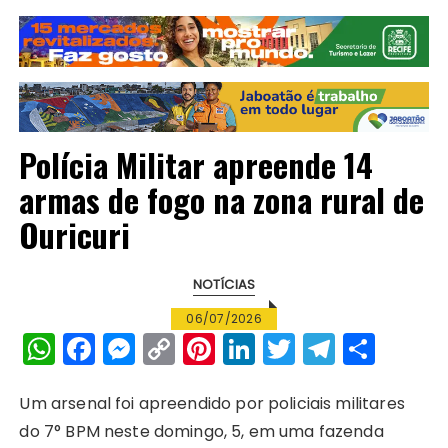
Polícia Militar apreende 14
armas de fogo na zona rural de
Ouricuri
NOTÍCIAS
06/07/2026
W
F
M
C
Pi
Li
T
T
S
h
a
e
o
n
n
w
el
h
a
c
s
p
te
k
it
e
a
Um arsenal foi apreendido por policiais militares
do 7° BPM neste domingo, 5, em uma fazenda
ts
e
s
y
re
e
te
g
re