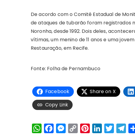
De acordo com o Comitê Estadual de Moni
de ataques de tubarão foram registrados
Noronha, desde 1992. Dois deles, acontece
vítimas, um menino de 11 anos e uma jovem
Restauração, em Recife.
Fonte: Folha de Pernambuco
Facebook
Share on X
Copy Link
W
F
M
C
Pi
Li
T
T