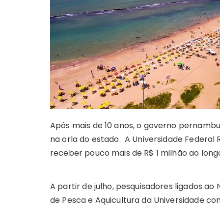
A
b
e
Li
st
dI
r
r
p
o
n
n
n
a
p
o
g
k
k
er
Após mais de 10 anos, o governo pernamb
na orla do estado. A Universidade Federal 
receber pouco mais de R$ 1 milhão ao lon
A partir de julho, pesquisadores ligados 
de Pesca e Aquicultura da Universidade c