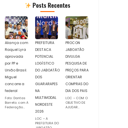
Posts Recentes
Aliança com
PREFEITURA
PROCON
Raquel Lyra
DESTACA
JABOATÃO
aprovada
POTENCIAL
DIVULGA
por PP e
LOGÍSTICO
PESQUISA DE
União Brasil.
DO JABOATÃO
PREÇOS PARA
Miguel
DOS
ORIENTAR
concorre a
GUARARAPES
COMPRAS DO
federal
NA
DIA DOS PAIS
MULTIMODAL
Foto: Dantas
LOC – COM O
Barreto. com A
OBJETIVO DE
NORDESTE
Federação...
AJUDAR...
2026
LOC – A
PREFEITURA DO
JABOATÃO