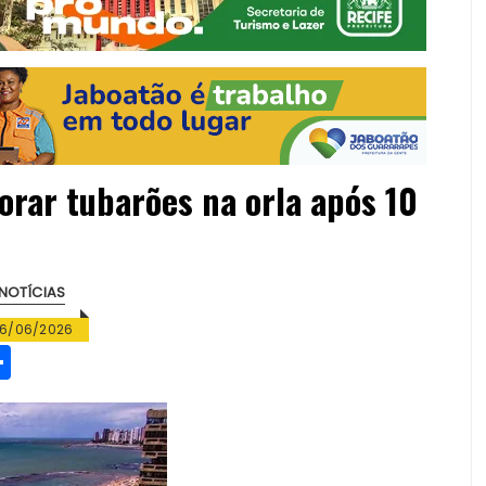
rar tubarões na orla após 10
NOTÍCIAS
6/06/2026
S
h
a
re