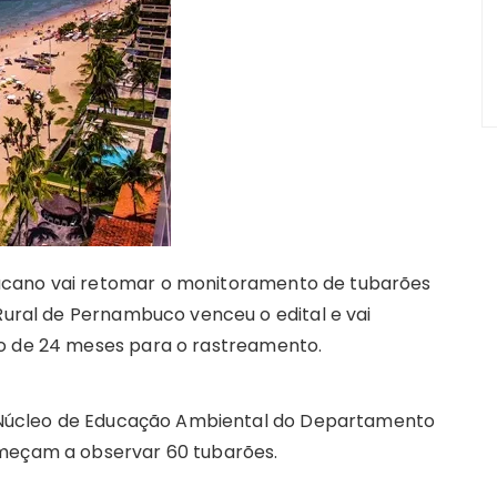
m
ucano vai retomar o monitoramento de tubarões
Rural de Pernambuco venceu o edital e vai
go de 24 meses para o rastreamento.
ao Núcleo de Educação Ambiental do Departamento
omeçam a observar 60 tubarões.