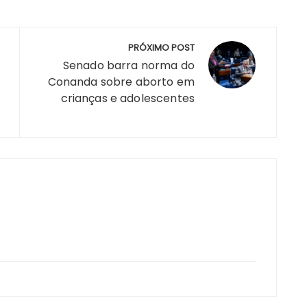
h
a
re
PRÓXIMO POST
Senado barra norma do
Conanda sobre aborto em
crianças e adolescentes
m