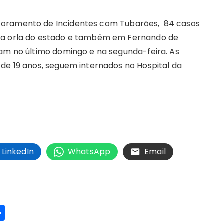
toramento de Incidentes com Tubarões, 84 casos
 na orla do estado e também em Fernando de
ram no último domingo e na segunda-feira. As
 de 19 anos, seguem internados no Hospital da
LinkedIn
WhatsApp
Email
S