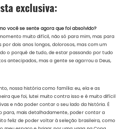
sta exclusiva:
mo você se sente agora que foi absolvido?
momento muito difícil, não só para mim, mas para
 por dois anos longos, dolorosos, mas com um
ndido o porquê de tudo, de estar passando por tudo
tos antecipados, mas a gente se agarrou a Deus,
, nossa história como família: eu, ela e as
ira que foi, lutei muito contra isso e é muito difícil
ivas e não poder contar o seu lado da história. É
 para, mais detalhadamente, poder contar a
to feliz de poder voltar à seleção brasileira, como
r o meu espaço e brigar por uma vaga na Copa.