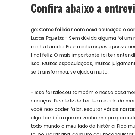
Confira abaixo a entrevi
ge: Como foi lidar com essa acusação e co
Lucas Pquetá:
– Sem dúvida alguma foi um 
minha família. Eu e minha esposa passamos
final feliz. O mais importante foi ter ente
isso. Muitas especulações, muitos julgamen
se transformou, se ajudou muito.
– Isso fortaleceu também o nosso casamento
crianças. Fico feliz de ter terminado da mane
você não poder falar, escutar várias narrat
algo também que eu venho me preparando
todo mundo o meu lado da história. Fico mui
foi no Maracanã, com um gol, reconquista