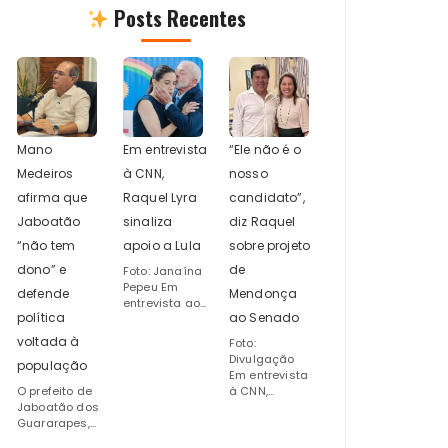
Posts Recentes
Mano
Em entrevista
“Ele não é o
Medeiros
à CNN,
nosso
afirma que
Raquel Lyra
candidato”,
Jaboatão
sinaliza
diz Raquel
“não tem
apoio a Lula
sobre projeto
dono” e
de
Foto: Janaína
Pepeu Em
defende
Mendonça
entrevista ao...
política
ao Senado
voltada à
Foto:
Divulgação
população
Em entrevista
O prefeito de
à CNN,...
Jaboatão dos
Guararapes,...