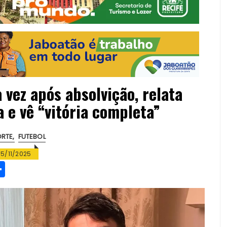
 vez após absolvição, relata
 e vê “vitória completa”
ORTE
FUTEBOL
15/11/2025
S
h
a
re