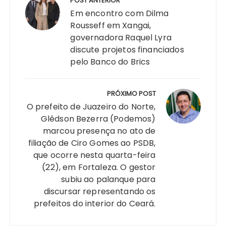
de
POST ANTERIOR
A
b
e
Li
st
dI
r
r
Post
Em encontro com Dilma
p
o
n
n
n
a
Rousseff em Xangai,
governadora Raquel Lyra
p
o
g
k
m
discute projetos financiados
k
er
pelo Banco do Brics
PRÓXIMO POST
O prefeito de Juazeiro do Norte,
Glêdson Bezerra (Podemos)
marcou presença no ato de
filiação de Ciro Gomes ao PSDB,
que ocorre nesta quarta-feira
(22), em Fortaleza. O gestor
subiu ao palanque para
discursar representando os
prefeitos do interior do Ceará.