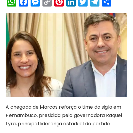
W
F
M
C
Pi
Li
T
T
S
h
a
e
o
n
n
w
el
h
a
c
s
p
te
k
it
e
a
ts
e
s
y
re
e
te
g
re
A
b
e
Li
st
dI
r
r
p
o
n
n
n
a
p
o
g
k
m
k
er
A chegada de Marcos reforça o time da sigla em
Pernambuco, presidida pela governadora Raquel
Lyra, principal liderança estadual do partido.