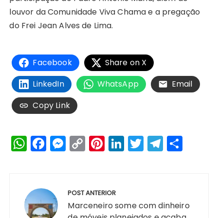
louvor da Comunidade Viva Chama e a pregação
do Frei Jean Alves de Lima.
Facebook
Share on X
LinkedIn
WhatsApp
Email
Copy Link
W
F
M
C
Pi
Li
T
T
S
h
a
e
o
n
n
w
el
h
a
c
s
p
te
k
it
e
a
Navegação
ts
e
s
y
re
e
te
g
re
de
POST ANTERIOR
A
b
e
Li
st
dI
r
r
Post
Marceneiro some com dinheiro
de móveis planejados e acaba