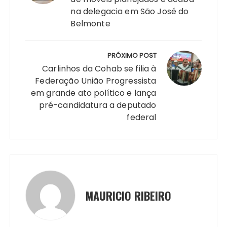
p
o
n
n
n
a
na delegacia em São José do
p
o
g
k
m
Belmonte
k
er
PRÓXIMO POST
Carlinhos da Cohab se filia à
Federação União Progressista
em grande ato político e lança
pré-candidatura a deputado
federal
MAURICIO RIBEIRO