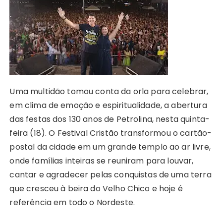
A
b
e
Li
st
dI
r
r
p
o
n
n
n
a
p
o
g
k
m
k
er
Uma multidão tomou conta da orla para celebrar,
em clima de emoção e espiritualidade, a abertura
das festas dos 130 anos de Petrolina, nesta quinta-
feira (18). O Festival Cristão transformou o cartão-
postal da cidade em um grande templo ao ar livre,
onde famílias inteiras se reuniram para louvar,
cantar e agradecer pelas conquistas de uma terra
que cresceu à beira do Velho Chico e hoje é
referência em todo o Nordeste.