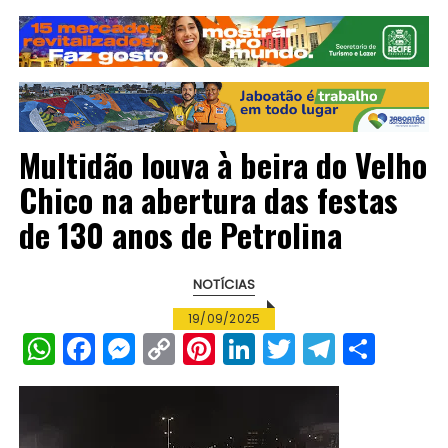
Multidão louva à beira do Velho
Chico na abertura das festas
de 130 anos de Petrolina
NOTÍCIAS
19/09/2025
W
F
M
C
Pi
Li
T
T
S
h
a
e
o
n
n
w
el
h
a
c
s
p
te
k
it
e
a
ts
e
s
y
re
e
te
g
re