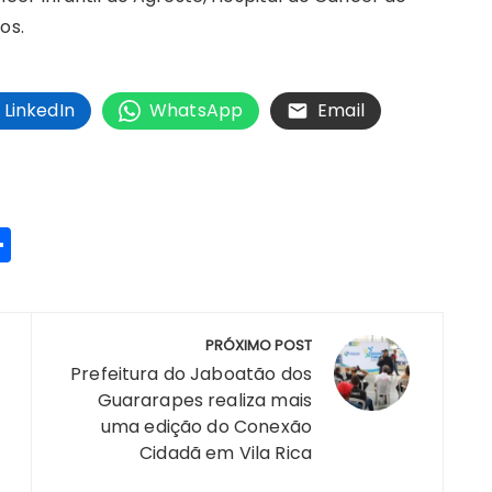
os.
LinkedIn
WhatsApp
Email
S
h
a
re
PRÓXIMO POST
Prefeitura do Jaboatão dos
Guararapes realiza mais
uma edição do Conexão
m
Cidadã em Vila Rica