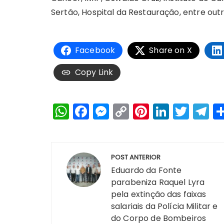
Sertão, Hospital da Restauração, entre outr
Facebook
Share on X
Copy Link
W
F
M
C
Pi
Li
T
T
h
a
e
o
n
n
w
el
a
c
s
p
te
k
it
e
Navegação
ts
e
s
y
re
e
te
g
POST ANTERIOR
de
A
b
e
Li
st
dI
r
r
Eduardo da Fonte
parabeniza Raquel Lyra
Post
p
o
n
n
n
a
pela extinção das faixas
p
o
g
k
salariais da Polícia Militar e
k
er
do Corpo de Bombeiros