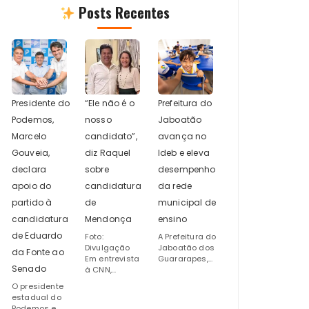
Posts Recentes
Presidente do
“Ele não é o
Prefeitura do
Podemos,
nosso
Jaboatão
Marcelo
candidato”,
avança no
Gouveia,
diz Raquel
Ideb e eleva
declara
sobre
desempenho
apoio do
candidatura
da rede
partido à
de
municipal de
candidatura
Mendonça
ensino
de Eduardo
Foto:
A Prefeitura do
Divulgação
Jaboatão dos
da Fonte ao
Em entrevista
Guararapes,...
Senado
à CNN,...
O presidente
estadual do
Podemos e...