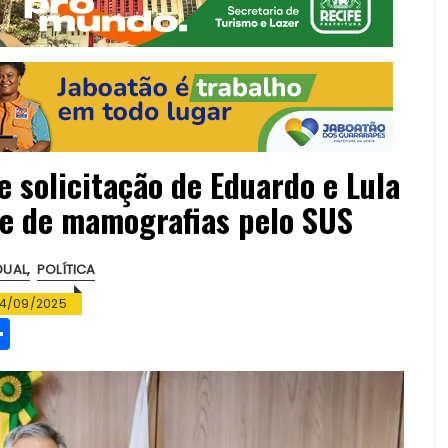
e solicitação de Eduardo e Lula
de de mamografias pelo SUS
DUAL
POLÍTICA
4/09/2025
S
h
a
re