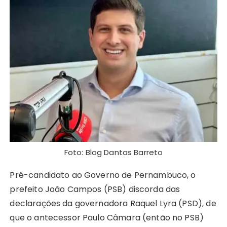
ts
e
s
y
re
e
te
g
re
A
b
e
Li
st
dI
r
r
p
o
n
n
n
a
p
o
g
k
m
k
er
Foto: Blog Dantas Barreto
Pré-candidato ao Governo de Pernambuco, o
prefeito João Campos (PSB) discorda das
declarações da governadora Raquel Lyra (PSD), de
que o antecessor Paulo Câmara (então no PSB)