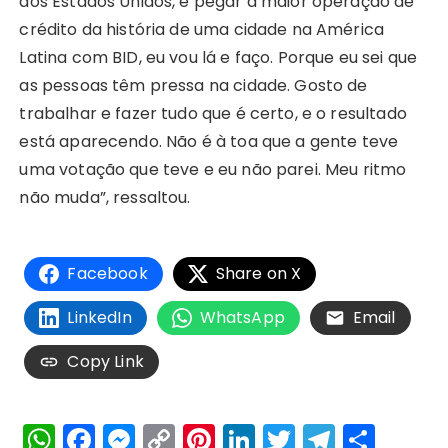
dos Estados Unidos, e pegar a maior operação de
crédito da história de uma cidade na América
Latina com BID, eu vou lá e faço. Porque eu sei que
as pessoas têm pressa na cidade. Gosto de
trabalhar e fazer tudo que é certo, e o resultado
está aparecendo. Não é à toa que a gente teve
uma votação que teve e eu não parei. Meu ritmo
não muda”, ressaltou.
Facebook
Share on X
LinkedIn
WhatsApp
Email
Copy Link
W
F
M
C
Pi
Li
T
T
S