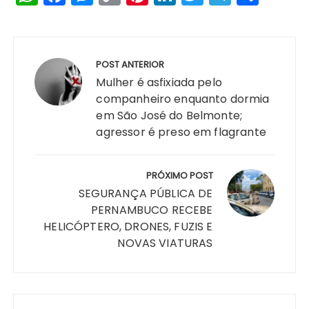
h
a
e
o
n
n
w
el
h
a
c
s
p
te
k
it
e
a
Navegação
ts
e
s
y
re
e
te
g
re
de
POST ANTERIOR
A
b
e
Li
st
dI
r
r
Post
Mulher é asfixiada pelo
p
o
n
n
n
a
companheiro enquanto dormia
em São José do Belmonte;
p
o
g
k
m
agressor é preso em flagrante
k
er
PRÓXIMO POST
SEGURANÇA PÚBLICA DE
PERNAMBUCO RECEBE
HELICÓPTERO, DRONES, FUZIS E
NOVAS VIATURAS