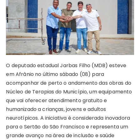
p
o
n
n
n
a
p
o
g
k
m
k
er
O deputado estadual Jarbas Filho (MDB) esteve
em Afrânio no último sábado (08) para
acompanhar de perto o andamento das obras do
Núcleo de Terapias do Município, um equipamento
que vai oferecer atendimento gratuito e
humanizado a crianças, jovens e adultos
neurotípicos. A iniciativa é considerada inovadora
para o Sertão do São Francisco e representa um
grande avanço na área de inclusão e saúde