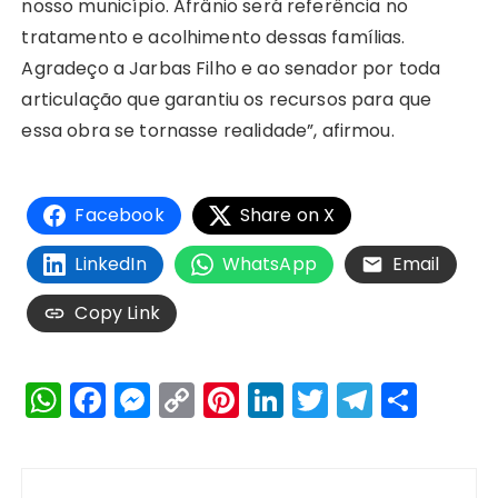
nosso município. Afrânio será referência no
tratamento e acolhimento dessas famílias.
Agradeço a Jarbas Filho e ao senador por toda
articulação que garantiu os recursos para que
essa obra se tornasse realidade”, afirmou.
Facebook
Share on X
LinkedIn
WhatsApp
Email
Copy Link
W
F
M
C
Pi
Li
T
T
S
h
a
e
o
n
n
w
el
h
a
c
s
p
te
k
it
e
a
Navegação