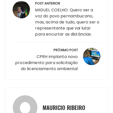
ts
e
s
y
re
e
te
g
re
de
POST ANTERIOR
A
b
e
Li
st
dI
r
r
Post
MIGUEL COELHO: Quero ser a
p
o
n
n
n
a
voz do povo pernambucano,
mas, acima de tudo, quero ser o
p
o
g
k
m
representante que vai lutar
k
er
para encurtar as distâncias.
PRÓXIMO POST
CPRH implanta novo
procedimento para solicitação
do licenciamento ambiental
MAURICIO RIBEIRO