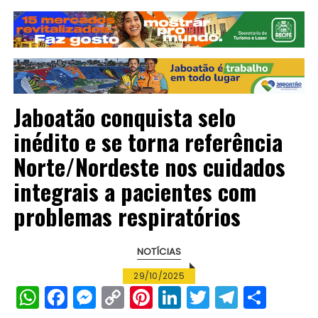
Jaboatão conquista selo
inédito e se torna referência
Norte/Nordeste nos cuidados
integrais a pacientes com
problemas respiratórios
NOTÍCIAS
29/10/2025
W
F
M
C
Pi
Li
T
T
S