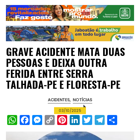
GRAVE ACIDENTE MATA DUAS
PESSOAS E DEIXA OUTRA
FERIDA ENTRE SERRA
TALHADA-PE E FLORESTA-PE
ACIDENTES
NOTÍCIAS
03/10/2025
W
F
M
C
Pi
Li
T
T
S
h
a
e
o
n
n
w
el
h
a
c
s
p
te
k
it
e
a