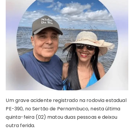
ts
e
s
y
re
e
te
g
re
A
b
e
Li
st
dI
r
r
p
o
n
n
n
a
p
o
g
k
m
k
er
Um grave acidente registrado na rodovia estadual
PE-390, no Sertão de Pernambuco, nesta última
quinta-feira (02) matou duas pessoas e deixou
outra ferida.