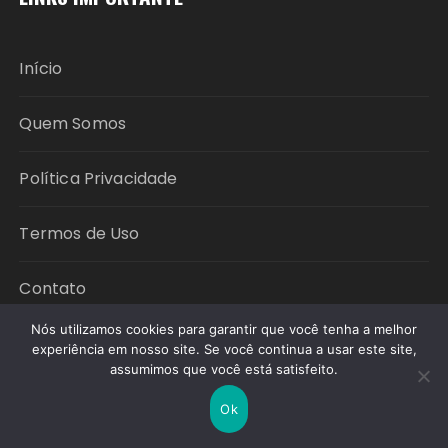
Início
Quem Somos
Política Privacidade
Termos de Uso
Contato
Nós utilizamos cookies para garantir que você tenha a melhor
experiência em nosso site. Se você continua a usar este site,
Copyright © 2026 Política em Foco. All rights
assumimos que você está satisfeito.
reserved.
Ok
Fascinate Tema por
Themebeez