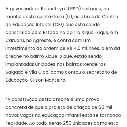
ts
e
s
y
re
e
te
g
re
A governadora Raquel Lyra (PSD) vistoriou, na
A
b
e
Li
st
dI
r
r
manhã desta quinta-feira (9), as obras do Centro
p
o
n
n
n
a
de Educação Infantil (CEI) que está sendo
construído pelo Estado no bairro Xique-Xique, em
p
o
g
k
m
Caruaru, no Agreste, e conta com um
k
er
investimento da ordem de R$ 4,6 milhões. além da
creche no bairro Xique-Xique, estão sendo
implantadas unidades nos bairros Rendeiras,
Salgado e Vila Cipó, como contou o secretário de
Educação, Gilson Monteiro.
“A construção desta creche é uma prova
concreta de que o projeto de criação de 60 mil
novas vagas na educação infantil está se tornando
realidade. Ao todo, serão 250 unidades como esta