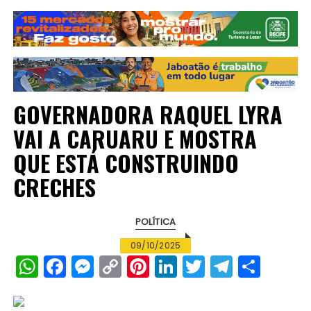
GOVERNADORA RAQUEL LYRA
VAI A CARUARU E MOSTRA
QUE ESTÁ CONSTRUINDO
CRECHES
POLÍTICA
09/10/2025
W
F
M
C
Pi
Li
T
T
S
h
a
e
o
n
n
w
el
h
a
c
s
p
te
k
it
e
a