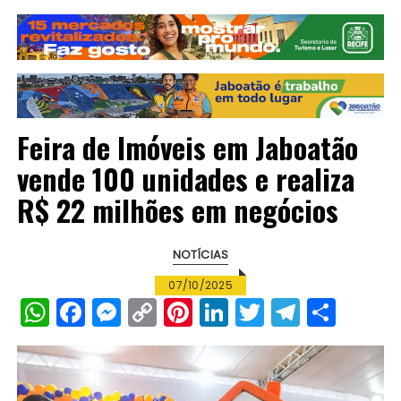
Feira de Imóveis em Jaboatão
vende 100 unidades e realiza
R$ 22 milhões em negócios
NOTÍCIAS
07/10/2025
W
F
M
C
Pi
Li
T
T
S
h
a
e
o
n
n
w
el
h
a
c
s
p
te
k
it
e
a
ts
e
s
y
re
e
te
g
re