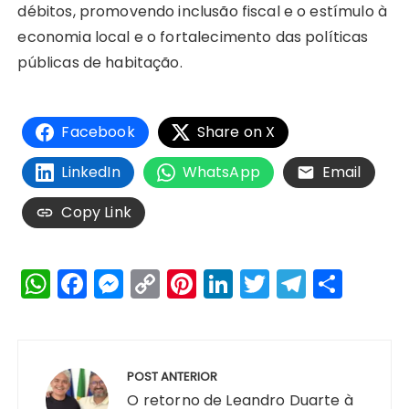
débitos, promovendo inclusão fiscal e o estímulo à
economia local e o fortalecimento das políticas
públicas de habitação.
Facebook
Share on X
LinkedIn
WhatsApp
Email
Copy Link
W
F
M
C
Pi
Li
T
T
S
h
a
e
o
n
n
w
el
h
a
c
s
p
te
k
it
e
a
Navegação
ts
e
s
y
re
e
te
g
re
de
POST ANTERIOR
A
b
e
Li
st
dI
r
r
Post
O retorno de Leandro Duarte à