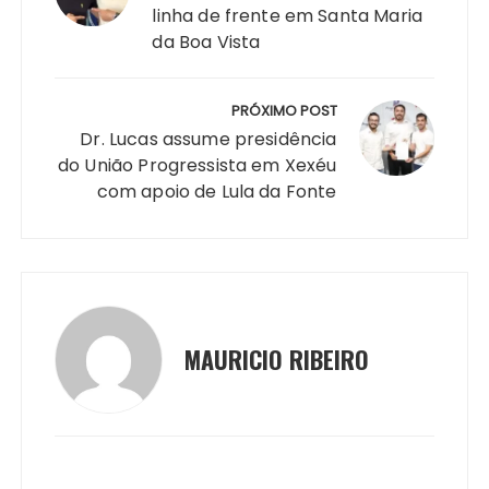
p
o
n
n
n
a
linha de frente em Santa Maria
da Boa Vista
p
o
g
k
m
k
er
PRÓXIMO POST
Dr. Lucas assume presidência
do União Progressista em Xexéu
com apoio de Lula da Fonte
MAURICIO RIBEIRO