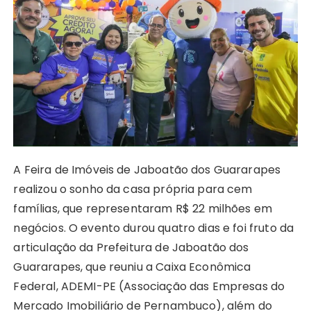
A
b
e
Li
st
dI
r
r
p
o
n
n
n
a
p
o
g
k
m
k
er
A Feira de Imóveis de Jaboatão dos Guararapes
realizou o sonho da casa própria para cem
famílias, que representaram R$ 22 milhões em
negócios. O evento durou quatro dias e foi fruto da
articulação da Prefeitura de Jaboatão dos
Guararapes, que reuniu a Caixa Econômica
Federal, ADEMI-PE (Associação das Empresas do
Mercado Imobiliário de Pernambuco), além do