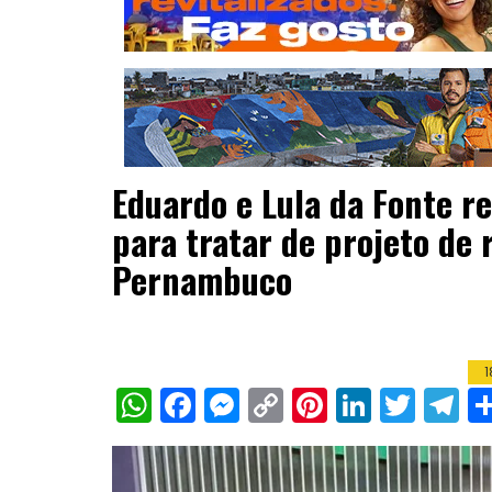
Eduardo e Lula da Fonte r
para tratar de projeto de
Pernambuco
1
W
F
M
C
Pi
Li
T
T
h
a
e
o
n
n
w
el
a
c
s
p
te
k
it
e