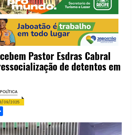
ecebem Pastor Esdras Cabral
 ressocialização de detentos em
POLÍTICA
8/09/2025
S
h
a