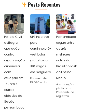
Posts Recentes
Polícia Civil
UPE inscreve
Pernambuco
deflagra
para
segue entre
operação
cursinho pré-
as três
contra
vestibular
melhores
organização
gratuito com
notas do
criminosa
180 vagas
Brasil no Ideb
com
em Salgueiro
do Ensino
atuação em
Médio
Por meio do
PROEC e do...
Triunfo e
A educação
pública de
outras
Pernambuco
cidades do
registrou...
Sertão
pernambuca