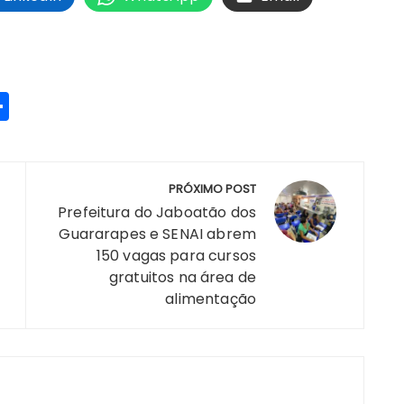
S
h
a
re
PRÓXIMO POST
Prefeitura do Jaboatão dos
Guararapes e SENAI abrem
150 vagas para cursos
m
gratuitos na área de
alimentação