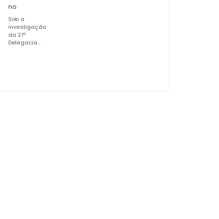
no
Sob a
investigação
da 21ª
Delegacia...