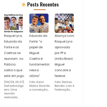
Posts Recentes
Raquel Lyra,
Eduardo da
Aliança com
Eduardo da
Fonte: “o
Raquel Lyra
Fonte e os
papel de
aprovada
Coelhos se
Miguel
por PP e
reuniram no
Coelho é
União Brasil.
Palácio;
fundamental
Miguel
saiba o que
nessa
concorre a
está em jogo
vitória”
federal
[06/08, 05:07]
Foto: Karol
Foto: Dantas
Sertaotvsalgu
Matos Durante
Barreto. com A
eiro: Uma
a convenção...
Federação...
reunião
realizada...