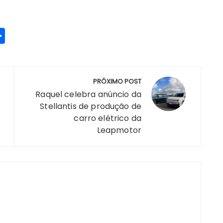
S
h
a
re
PRÓXIMO POST
Raquel celebra anúncio da
Stellantis de produção de
carro elétrico da
m
Leapmotor