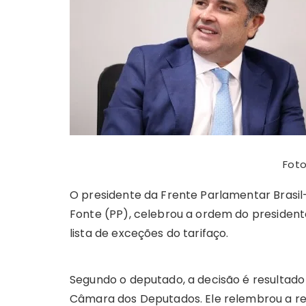
A
b
e
Li
st
dI
r
r
p
o
n
n
n
a
p
o
g
k
k
er
Foto
O presidente da Frente Parlamentar Brasil
Fonte (PP), celebrou a ordem do presiden
lista de exceções do tarifaço.
Segundo o deputado, a decisão é resultado
Câmara dos Deputados. Ele relembrou a r