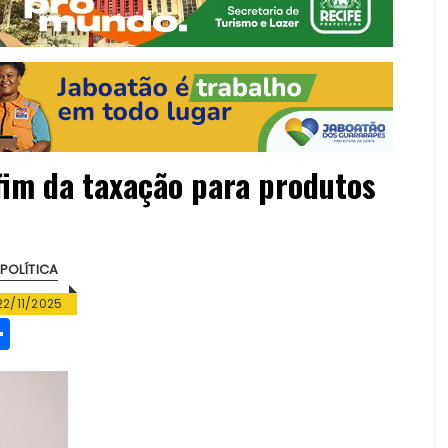
fim da taxação para produtos
POLÍTICA
22/11/2025
S
h
a
re