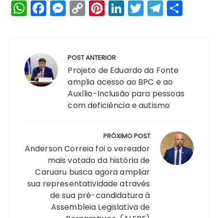
W
F
M
C
Pi
Li
T
T
S
h
a
e
o
n
n
w
el
h
a
c
s
p
te
k
it
e
a
Navegação
ts
e
s
y
re
e
te
g
re
de
POST ANTERIOR
A
b
e
Li
st
dI
r
r
Post
Projeto de Eduardo da Fonte
p
o
n
n
n
a
amplia acesso ao BPC e ao
Auxílio-Inclusão para pessoas
p
o
g
k
m
com deficiência e autismo
k
er
PRÓXIMO POST
Anderson Correia foi o vereador
mais votado da história de
Caruaru busca agora ampliar
sua representatividade através
de sua pré-candidatura à
Assembleia Legislativa de