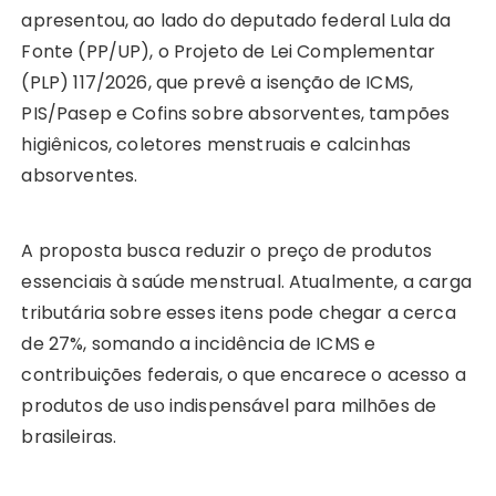
apresentou, ao lado do deputado federal Lula da
ts
e
s
y
re
e
te
g
re
Fonte (PP/UP), o Projeto de Lei Complementar
A
b
e
Li
st
dI
r
r
(PLP) 117/2026, que prevê a isenção de ICMS,
p
o
n
n
n
a
PIS/Pasep e Cofins sobre absorventes, tampões
p
o
g
k
m
higiênicos, coletores menstruais e calcinhas
k
er
absorventes.
A proposta busca reduzir o preço de produtos
essenciais à saúde menstrual. Atualmente, a carga
tributária sobre esses itens pode chegar a cerca
de 27%, somando a incidência de ICMS e
contribuições federais, o que encarece o acesso a
produtos de uso indispensável para milhões de
brasileiras.