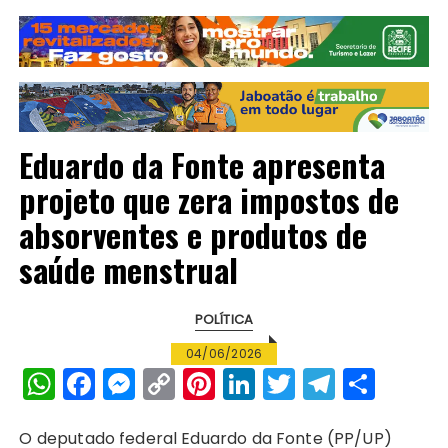
Eduardo da Fonte apresenta
projeto que zera impostos de
absorventes e produtos de
saúde menstrual
POLÍTICA
04/06/2026
W
F
M
C
Pi
Li
T
T
S
h
a
e
o
n
n
w
el
h
a
c
s
p
te
k
it
e
a
O deputado federal Eduardo da Fonte (PP/UP)