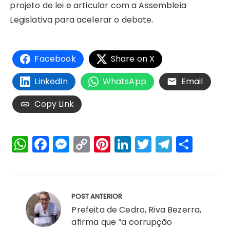
projeto de lei e articular com a Assembleia
Legislativa para acelerar o debate.
Facebook
Share on X
LinkedIn
WhatsApp
Email
Copy Link
W
F
M
C
Pi
Li
T
T
S
h
a
e
o
n
n
w
el
h
a
c
s
p
te
k
it
e
a
Navegação
ts
e
s
y
re
e
te
g
re
de
POST ANTERIOR
A
b
e
Li
st
dI
r
r
Post
Prefeita de Cedro, Riva Bezerra,
p
o
n
n
n
a
afirma que “a corrupção