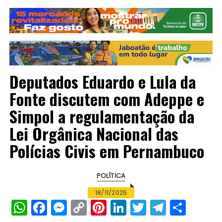
Deputados Eduardo e Lula da
Fonte discutem com Adeppe e
Simpol a regulamentação da
Lei Orgânica Nacional das
Polícias Civis em Pernambuco
POLÍTICA
18/11/2025
W
F
M
C
Pi
Li
T
T
S