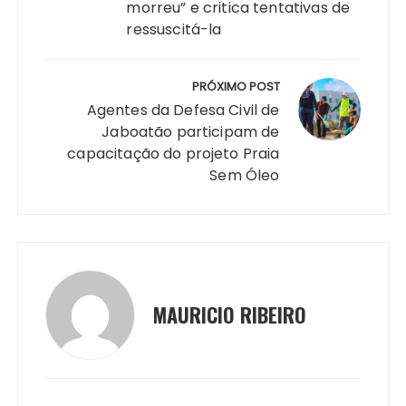
morreu” e critica tentativas de
p
o
g
k
m
ressuscitá-la
k
er
PRÓXIMO POST
Agentes da Defesa Civil de
Jaboatão participam de
capacitação do projeto Praia
Sem Óleo
MAURICIO RIBEIRO