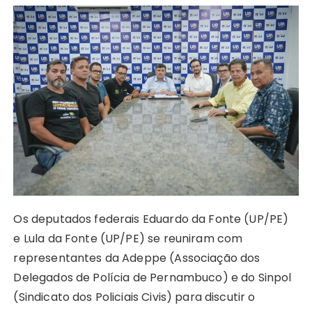
h
a
e
o
n
n
w
el
h
a
c
s
p
te
k
it
e
a
ts
e
s
y
re
e
te
g
re
A
b
e
Li
st
dI
r
r
p
o
n
n
n
a
p
o
g
k
m
k
er
Os deputados federais Eduardo da Fonte (UP/PE)
e Lula da Fonte (UP/PE) se reuniram com
representantes da Adeppe (Associação dos
Delegados de Polícia de Pernambuco) e do Sinpol
(Sindicato dos Policiais Civis) para discutir o