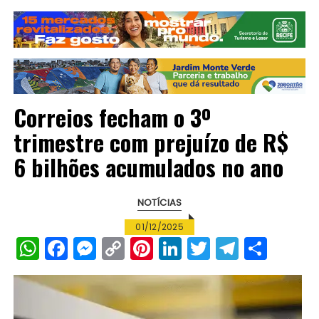
Correios fecham o 3º
trimestre com prejuízo de R$
6 bilhões acumulados no ano
NOTÍCIAS
01/12/2025
W
F
M
C
Pi
Li
T
T
S
h
a
e
o
n
n
w
el
h
a
c
s
p
te
k
it
e
a
ts
e
s
y
re
e
te
g
re