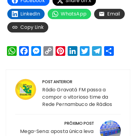
Facebook
Share on X
LinkedIn
WhatsApp
Email
Copy Link
W
F
M
C
Pi
Li
T
T
S
h
a
e
o
n
n
w
el
h
a
c
s
p
te
k
it
e
a
Navegação
ts
e
s
y
re
e
te
g
re
de
POST ANTERIOR
A
b
e
Li
st
dI
r
r
Post
Rádio Gravatá FM passa a
p
o
n
n
n
a
compor o vitorioso time da
Rede Pernambuco de Rádios
p
o
g
k
m
k
er
PRÓXIMO POST
Mega-Sena: aposta única leva