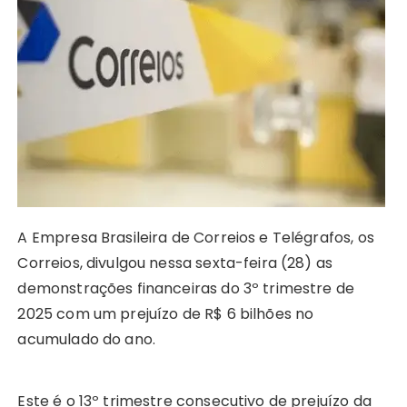
A
b
e
Li
st
dI
r
r
p
o
n
n
n
a
p
o
g
k
m
k
er
A Empresa Brasileira de Correios e Telégrafos, os
Correios, divulgou nessa sexta-feira (28) as
demonstrações financeiras do 3º trimestre de
2025 com um prejuízo de R$ 6 bilhões no
acumulado do ano.
Este é o 13º trimestre consecutivo de prejuízo da