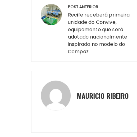
Navegação
ts
e
s
y
re
e
te
g
POST ANTERIOR
de
A
b
e
Li
st
dI
r
r
Recife receberá primeira
unidade do Convive,
Post
p
o
n
n
n
a
equipamento que será
p
o
g
k
adotado nacionalmente
k
er
inspirado no modelo do
Compaz
MAURICIO RIBEIRO