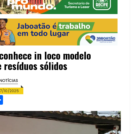
 conhece in loco modelo
 resíduos sólidos
NOTÍCIAS
17/10/2025
S
h
a
re