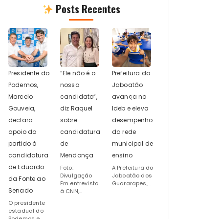
Posts Recentes
Presidente do
“Ele não é o
Prefeitura do
Podemos,
nosso
Jaboatão
Marcelo
candidato”,
avança no
Gouveia,
diz Raquel
Ideb e eleva
declara
sobre
desempenho
apoio do
candidatura
da rede
partido à
de
municipal de
candidatura
Mendonça
ensino
de Eduardo
Foto:
A Prefeitura do
Divulgação
Jaboatão dos
da Fonte ao
Em entrevista
Guararapes,...
Senado
à CNN,...
O presidente
estadual do
Podemos e...