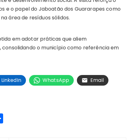
e e desenvolvimento social. A visita reforça o
pios e o papel do Jaboatão dos Guararapes como
a área de resíduos sólidos.
tida em adotar práticas que aliem
, consolidando o município como referência em
LinkedIn
WhatsApp
Email
S
h
a