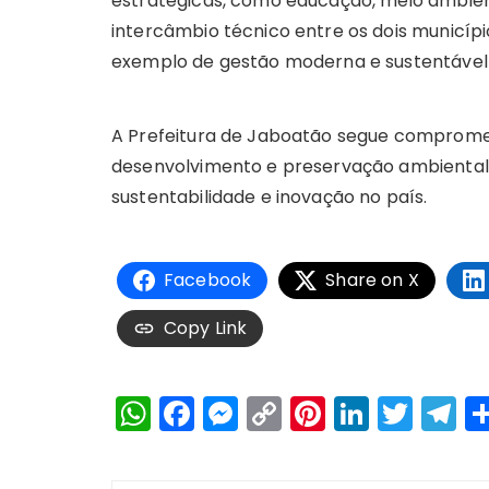
estratégicas, como educação, meio ambient
intercâmbio técnico entre os dois municí
exemplo de gestão moderna e sustentável n
A Prefeitura de Jaboatão segue comprome
desenvolvimento e preservação ambiental
sustentabilidade e inovação no país.
Facebook
Share on X
Copy Link
W
F
M
C
Pi
Li
T
T
h
a
e
o
n
n
w
el
a
c
s
p
te
k
it
e