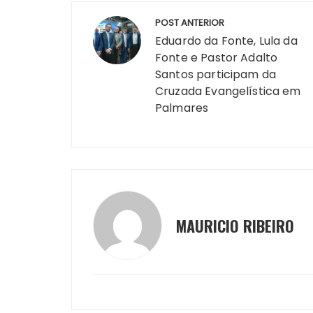
a
c
s
p
te
k
it
e
Navegação
ts
e
s
y
re
e
te
g
POST ANTERIOR
de
A
b
e
Li
st
dI
r
r
Eduardo da Fonte, Lula da
Fonte e Pastor Adalto
Post
p
o
n
n
n
a
Santos participam da
p
o
g
k
Cruzada Evangelística em
k
er
Palmares
MAURICIO RIBEIRO