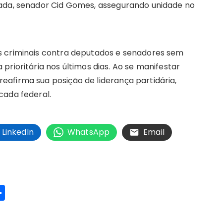
cada, senador Cid Gomes, assegurando unidade no
s criminais contra deputados e senadores sem
prioritária nos últimos dias. Ao se manifestar
afirma sua posição de liderança partidária,
cada federal.
LinkedIn
WhatsApp
Email
S
h