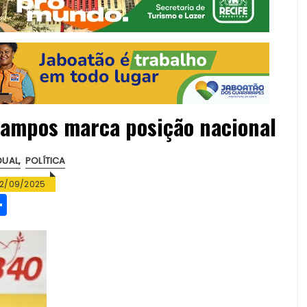
Campos marca posição nacional
DUAL
POLÍTICA
2/09/2025
S
h
a
re