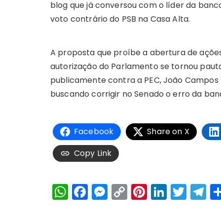
blog que já conversou com o líder da ban
voto contrário do PSB na Casa Alta.
A proposta que proíbe a abertura de açõe
autorização do Parlamento se tornou pauta 
publicamente contra a PEC, João Campos re
buscando corrigir no Senado o erro da ban
Facebook
Share on X
Copy Link
W
F
M
C
Pi
Li
T
T
h
a
e
o
n
n
w
el