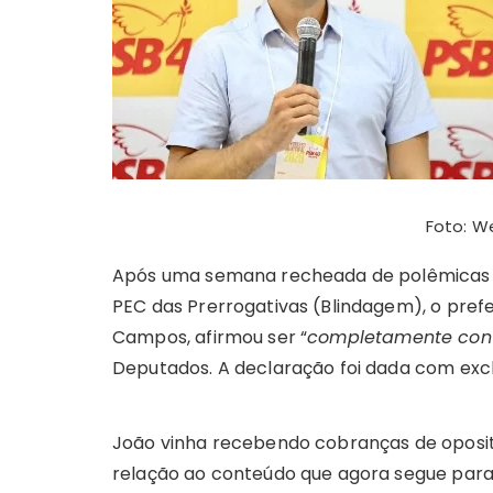
p
o
n
n
n
a
p
o
g
k
k
er
Foto: W
Após uma semana recheada de polêmicas d
PEC das Prerrogativas (Blindagem), o prefe
Campos, afirmou ser “
completamente cont
Deputados. A declaração foi dada com exc
João vinha recebendo cobranças de oposit
relação ao conteúdo que agora segue para o