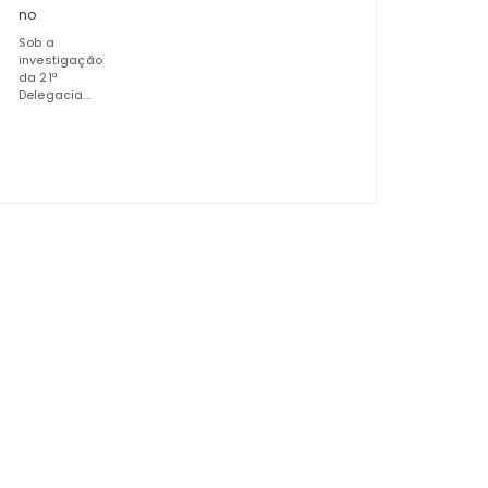
no
Sob a
investigação
da 21ª
Delegacia...