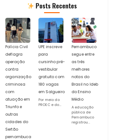
Posts Recentes
Polícia Civil
UPE inscreve
Pernambuco
deflagra
para
segue entre
operação
cursinho pré-
as três
contra
vestibular
melhores
organização
gratuito com
notas do
criminosa
180 vagas
Brasil no Ideb
com
em Salgueiro
do Ensino
atuação em
Médio
Por meio do
PROEC e do...
Triunfo e
A educação
pública de
outras
Pernambuco
cidades do
registrou...
Sertão
pernambuca