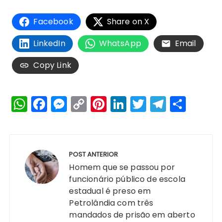
Facebook
Share on X
LinkedIn
WhatsApp
Email
Copy Link
W
F
M
C
Pi
Li
T
T
S
h
a
e
o
n
n
w
el
h
a
c
s
p
te
k
it
e
a
Navegação
ts
e
s
y
re
e
te
g
re
de
POST ANTERIOR
A
b
e
Li
st
dI
r
r
Post
Homem que se passou por
p
o
n
n
n
a
funcionário público de escola
estadual é preso em
p
o
g
k
m
Petrolândia com três
k
er
mandados de prisão em aberto