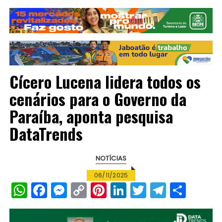
Cícero Lucena lidera todos os
cenários para o Governo da
Paraíba, aponta pesquisa
DataTrends
NOTÍCIAS
06/11/2025
W
F
M
C
Pi
Li
T
T
S
h
a
e
o
n
n
w
el
h
a
c
s
p
te
k
it
e
a