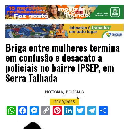
Briga entre mulheres termina
em confusão e desacato a
policiais no bairro IPSEP, em
Serra Talhada
NOTÍCIAS
POLÍCIAIS
20/10/2025
W
F
M
C
Pi
Li
T
T
S
h
a
e
o
n
n
w
el
h
a
c
s
p
te
k
it
e
a