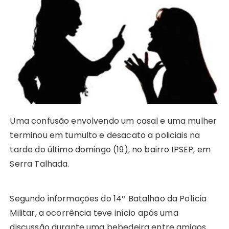
ts
e
s
y
re
e
te
g
re
A
b
e
Li
st
dI
r
r
p
o
n
n
n
a
p
o
g
k
m
k
er
Uma confusão envolvendo um casal e uma mulher
terminou em tumulto e desacato a policiais na
tarde do último domingo (19), no bairro IPSEP, em
Serra Talhada.
Segundo informações do 14º Batalhão da Polícia
Militar, a ocorrência teve início após uma
discussão durante uma bebedeira entre amigos.