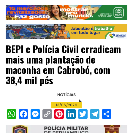
BEPI e Polícia Civil erradicam
mais uma plantação de
maconha em Cabrobó, com
38,4 mil pés
NOTÍCIAS
13/06/2026
W
F
M
C
Pi
Li
T
T
S
h
a
e
o
n
n
w
el
h
a
c
s
p
te
k
it
e
a