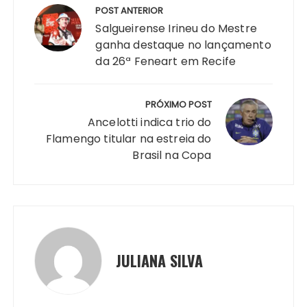
ts
e
s
y
re
e
te
g
re
de
POST ANTERIOR
A
b
e
Li
st
dI
r
r
Post
Salgueirense Irineu do Mestre
p
o
n
n
n
a
ganha destaque no lançamento
da 26ª Feneart em Recife
p
o
g
k
m
k
er
PRÓXIMO POST
Ancelotti indica trio do
Flamengo titular na estreia do
Brasil na Copa
JULIANA SILVA