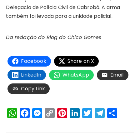
Delegacia de Polícia Civil de Cabrobó. A arma
também foi levada para a unidade policial.
Da redação do Blog do Chico Gomes
Facebook
Share on X
LinkedIn
WhatsApp
Email
Copy Link
W
F
M
C
Pi
Li
T
T
S
h
a
e
o
n
n
w
el
h
a
c
s
p
te
k
it
e
a
Navegação