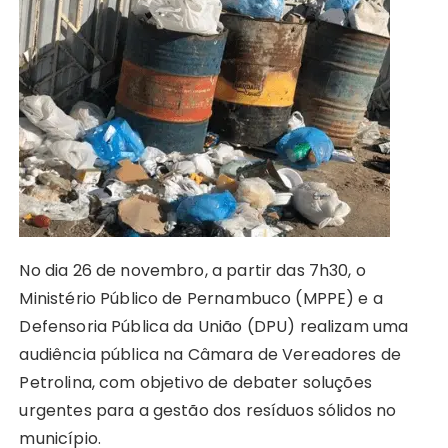
ts
e
s
y
re
e
te
g
re
A
b
e
Li
st
dI
r
r
p
o
n
n
n
a
p
o
g
k
m
k
er
No dia 26 de novembro, a partir das 7h30, o
Ministério Público de Pernambuco (MPPE) e a
Defensoria Pública da União (DPU) realizam uma
audiência pública na Câmara de Vereadores de
Petrolina, com objetivo de debater soluções
urgentes para a gestão dos resíduos sólidos no
município.