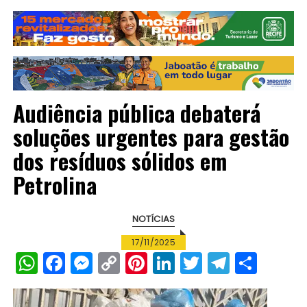
Audiência pública debaterá
soluções urgentes para gestão
dos resíduos sólidos em
Petrolina
NOTÍCIAS
17/11/2025
W
F
M
C
Pi
Li
T
T
S
h
a
e
o
n
n
w
el
h
a
c
s
p
te
k
it
e
a