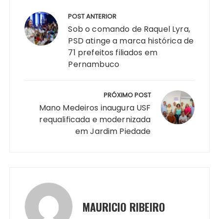
Navegação
ts
e
s
y
re
e
te
g
re
de
POST ANTERIOR
A
b
e
Li
st
dI
r
r
Post
Sob o comando de Raquel Lyra,
p
o
n
n
n
a
PSD atinge a marca histórica de
71 prefeitos filiados em
p
o
g
k
m
Pernambuco
k
er
PRÓXIMO POST
Mano Medeiros inaugura USF
requalificada e modernizada
em Jardim Piedade
MAURICIO RIBEIRO