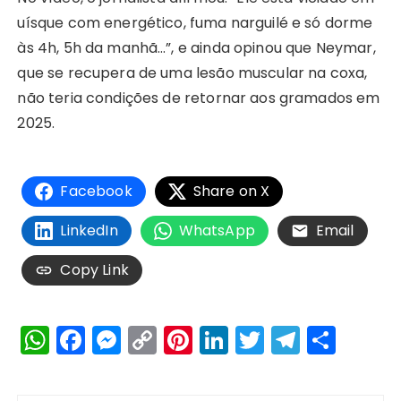
uísque com energético, fuma narguilé e só dorme
às 4h, 5h da manhã…”, e ainda opinou que Neymar,
que se recupera de uma lesão muscular na coxa,
não teria condições de retornar aos gramados em
2025.
Facebook
Share on X
LinkedIn
WhatsApp
Email
Copy Link
W
F
M
C
Pi
Li
T
T
S
h
a
e
o
n
n
w
el
h
a
c
s
p
te
k
it
e
a