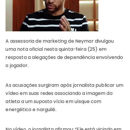
A
b
e
Li
st
dI
r
r
p
o
n
n
n
a
p
o
g
k
m
k
er
A assessoria de marketing de Neymar divulgou
uma nota oficial nesta quinta-feira (25) em
resposta a alegações de dependência envolvendo
o jogador.
As acusações surgiram após jornalista publicar um
vídeo em suas redes associando a imagem do
atleta a um suposto vício em uísque com
energético e narguilé.
No vídeo, o jornalista afirmou: “Ele está viciado em