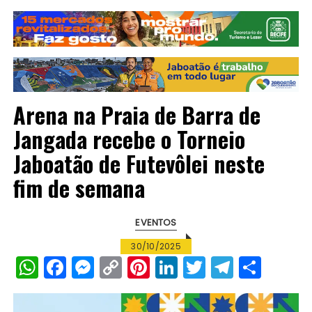
Arena na Praia de Barra de
Jangada recebe o Torneio
Jaboatão de Futevôlei neste
fim de semana
EVENTOS
30/10/2025
W
F
M
C
Pi
Li
T
T
S
h
a
e
o
n
n
w
el
h
a
c
s
p
te
k
it
e
a